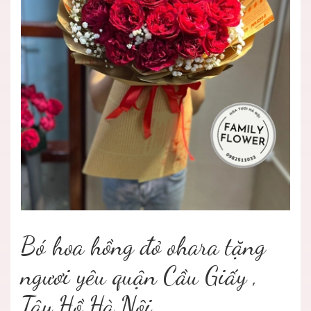
Bó hoa hồng đỏ ohara tặng
ngươi yêu quận Cầu Giấy ,
Tây Hồ Hà Nội