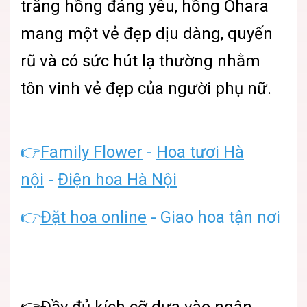
trắng hồng đáng yêu, hồng Ohara
mang một vẻ đẹp dịu dàng, quyến
rũ và có sức hút lạ thường nhằm
tôn vinh vẻ đẹp của người phụ nữ.
👉
Family Flower
-
Hoa tươi Hà
nội
-
Điện hoa Hà Nội
👉
Đặt hoa online
- Giao hoa tận nơi