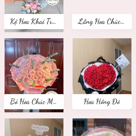
Kệ Hoa Khai Trương 2 tầng
Lẵng Hoa Chúc Mừng
Bó Hoa Chúc Mừng
Hoa Hồng Đỏ