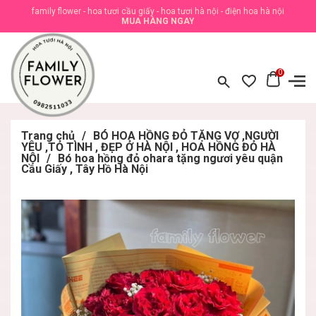
family flower - hoa tươi cầu giấy - hoa tươi hà nội - điện hoa hà nội
MUA HÀNG NGAY
0
Trang chủ
/
BÓ HOA HỒNG ĐỎ TẶNG VỢ ,NGƯỜI
YÊU ,TỎ TÌNH , ĐẸP Ở HÀ NỘI , HOA HỒNG ĐỎ HÀ
NỘI
/
Bó hoa hồng đỏ ohara tặng ngươi yêu quận
Cầu Giấy , Tây Hồ Hà Nội