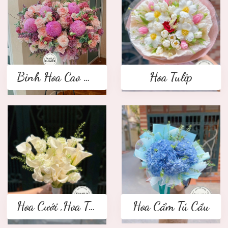
Bình Hoa Cao Cấp
Hoa Tulip
Hoa Cưới ,Hoa Tay Cầm Cô Dâu
Hoa Cẩm Tú Cầu