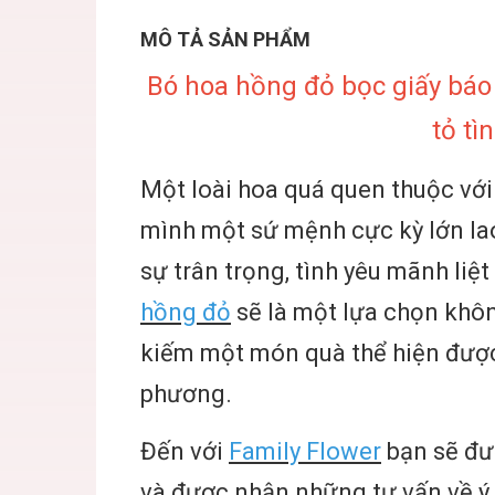
MÔ TẢ SẢN PHẨM
Bó hoa hồng đỏ bọc giấy báo 
tỏ tì
Một loài hoa quá quen thuộc vớ
mình một sứ mệnh cực kỳ lớn la
sự trân trọng, tình yêu mãnh liệ
hồng đỏ
sẽ là một lựa chọn khô
kiếm một món quà thể hiện được
phương.
Đến với
Family Flower
bạn sẽ đư
và được nhận những tư vấn về ý 