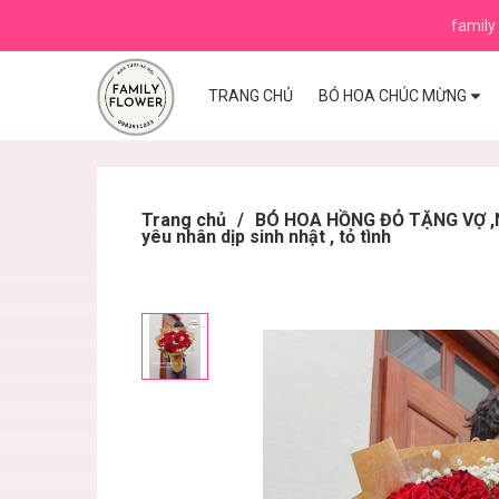
family 
TRANG CHỦ
BÓ HOA CHÚC MỪNG
Trang chủ
/
BÓ HOA HỒNG ĐỎ TẶNG VỢ ,N
yêu nhân dịp sinh nhật , tỏ tình