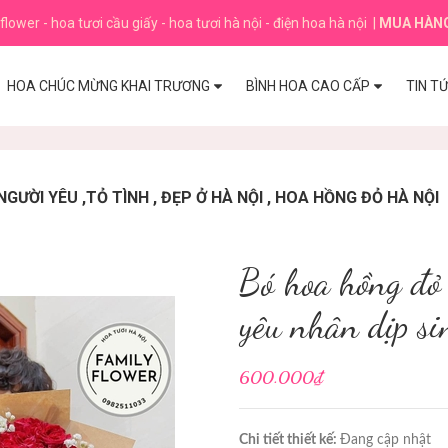
flower - hoa tươi cầu giấy - hoa tươi hà nội - điện hoa hà nội
|
MUA HÀN
HOA CHÚC MỪNG KHAI TRƯƠNG
BÌNH HOA CAO CẤP
TIN T
GƯỜI YÊU ,TỎ TÌNH , ĐẸP Ở HÀ NỘI , HOA HỒNG ĐỎ HÀ NỘI
Bó hoa hồng đỏ 
yêu nhân dịp si
600.000₫
Chi tiết thiết kế:
Đang cập nhật