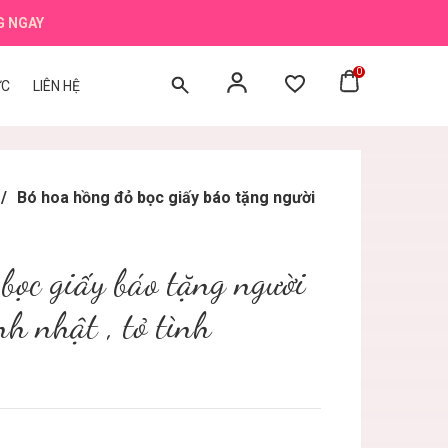
G NGAY
0
ỨC
LIÊN HỆ
/
Bó hoa hồng đỏ bọc giấy báo tặng người
bọc giấy báo tặng người
nh nhật , tỏ tình