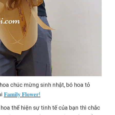
 hoa chúc mừng sinh nhật, bó hoa tỏ
ại
𝐅𝐚𝐦𝐢𝐥𝐲 𝐅𝐥𝐨𝐰𝐞𝐫!
oa thể hiện sự tinh tế của bạn thì chắc