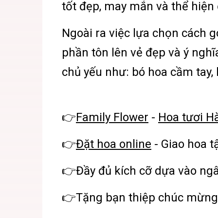
tốt đẹp, may mắn và thể hiện
Ngoài ra việc lựa chọn cách 
phần tôn lên vẻ đẹp và ý ngh
chủ yếu như: bó hoa cầm tay, 
👉
Family Flower
-
Hoa tươi H
👉
Đặt hoa online
- Giao hoa t
👉Đầy đủ kích cỡ dựa vào ng
👉Tặng bạn thiệp chúc mừng