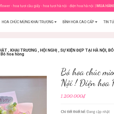
flower - hoa tươi cầu giấy - hoa tươi hà nội - điện hoa hà nội
|
MUA HÀN
HOA CHÚC MỪNG KHAI TRƯƠNG
BÌNH HOA CAO CẤP
TIN T
T , KHAI TRƯƠNG , HỘI NGHỊ , SỰ KIỆN ĐẸP TẠI HÀ NỘI, 
 ! Bó hoa hồng
Bó hoa chúc mừn
Nội ! Điện hoa 
1.200.000₫
Chi tiết thiết kế:
Đang cập nhật