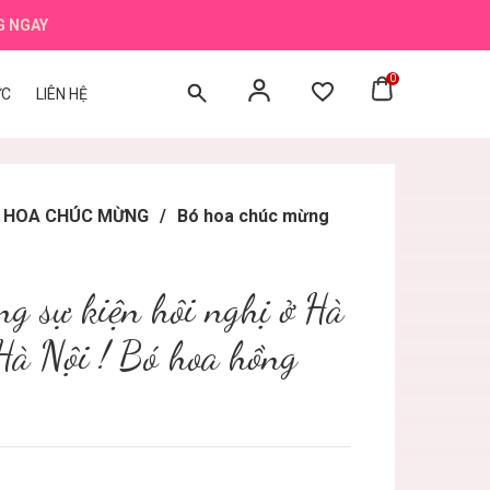
G NGAY
0
ỨC
LIÊN HỆ
BÓ HOA CHÚC MỪNG
/
Bó hoa chúc mừng
g sự kiện hôi nghị ở Hà
Hà Nội ! Bó hoa hồng