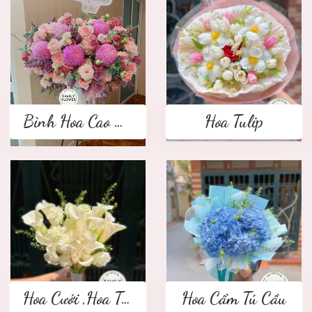
Bình Hoa Cao Cấp
Hoa Tulip
Hoa Cưới ,Hoa Tay Cầm Cô Dâu
Hoa Cẩm Tú Cầu