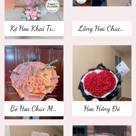
Kệ Hoa Khai Trương 2 tầng
Lẵng Hoa Chúc Mừng
Bó Hoa Chúc Mừng
Hoa Hồng Đỏ