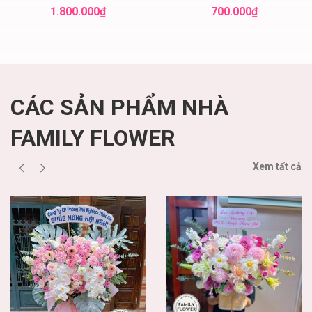
điện hoa hà nội
! Family flower hoa
1.800.000₫
700.000₫
sinh nhật cầu giấy
CÁC SẢN PHẨM NHÀ
FAMILY FLOWER
Xem tất cả