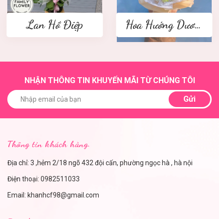
Lan Hồ Điệp
Hoa Hướng Dương
NHẬN THÔNG TIN KHUYẾN MÃI TỪ CHÚNG TÔI
Gửi
Thông tin khách hàng.
Địa chỉ: 3 ,hẻm 2/18 ngõ 432 đội cấn, phường ngọc hà , hà nội
Điện thoại:
0982511033
Email:
khanhcf98@gmail.com