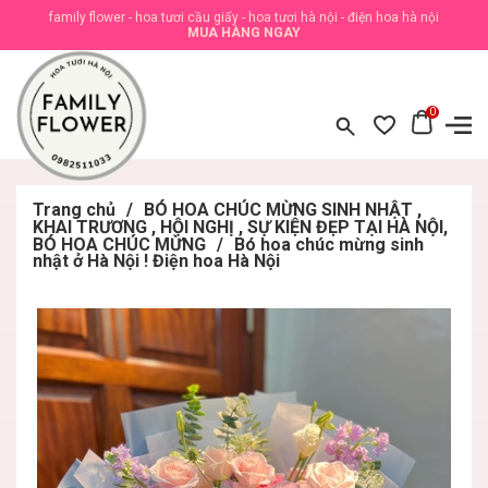
family flower - hoa tươi cầu giấy - hoa tươi hà nội - điện hoa hà nội
MUA HÀNG NGAY
0
Trang chủ
/
BÓ HOA CHÚC MỪNG SINH NHẬT ,
KHAI TRƯƠNG , HỘI NGHỊ , SỰ KIỆN ĐẸP TẠI HÀ NỘI,
BÓ HOA CHÚC MỪNG
/
Bó hoa chúc mừng sinh
nhật ở Hà Nội ! Điện hoa Hà Nội