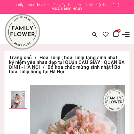
family flower - hoa tươi cầu giấy - hoa tươi hà nội - điện hoa hà nội
MUA HÀNG NGAY
0
Trang chủ
/
Hoa Tulip , hoa Tulip tặng sinh nhật ,
kỷ niệm yêu nhau đẹp tại QUận CẦU GIẤY . QUẬN BA
ĐÌNH - HÀ NỘI
/
Bó hoa chúc mừng sinh nhật ! Bó
hoa Tulip hồng tại Hà Nội.