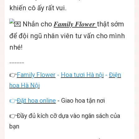
khiến cô ấy rất vui.
Nhắn cho
𝑭𝒂𝒎𝒊𝒍𝒚 𝑭𝒍𝒐𝒘𝒆𝒓
thật sớm
để đội ngũ nhân viên tư vấn cho mình
nhé!
______
👉
Family Flower
-
Hoa tươi Hà nội
-
Điện
hoa Hà Nội
👉
Đặt hoa online
- Giao hoa tận nơi
👉Đầy đủ kích cỡ dựa vào ngân sách của
bạn