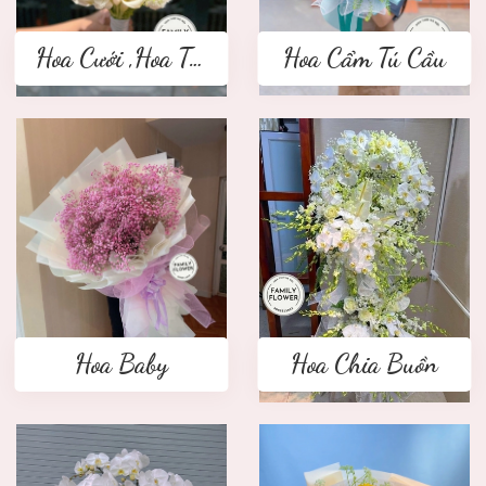
Hoa Cưới ,Hoa Tay Cầm Cô Dâu
Hoa Cẩm Tú Cầu
Hoa Baby
Hoa Chia Buồn