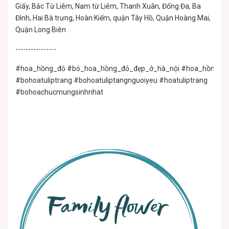
Giấy, Bắc Từ Liêm, Nam từ Liêm, Thanh Xuân, Đống Đa, Ba
Đình, Hai Bà trưng, Hoàn Kiếm, quận Tây Hồ, Quận Hoàng Mai,
Quận Long Biên
----------------
#hoa_hồng_đỏ
#bó_hoa_hồng_đỏ_đẹp_ở_hà_nội
#hoa_hồng_đỏ
#bohoatuliptrang #bohoatuliptangnguoiyeu #hoatuliptrang
#bohoachucmungsinhnhat