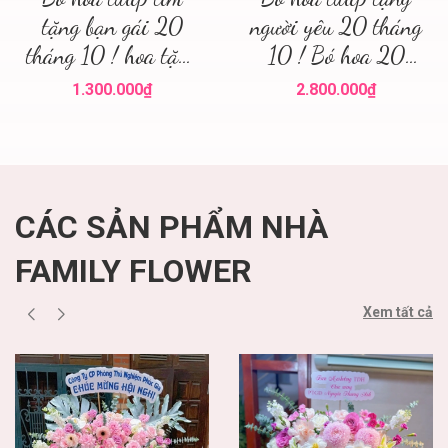
tặng bạn gái 20
người yêu 20 tháng
tháng 10 ! hoa tặng
10 ! Bó hoa 20
20 tháng 10 Hà
tháng 10 Hà Nội !
1.300.000₫
2.800.000₫
Nội
Hoa tươi Hà Nội
CÁC SẢN PHẨM NHÀ
FAMILY FLOWER
Xem tất cả