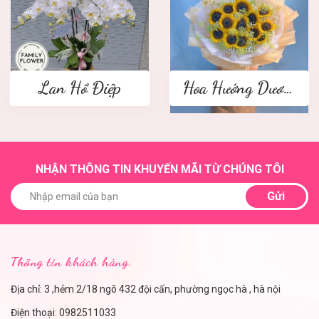
Lan Hồ Điệp
Hoa Hướng Dương
NHẬN THÔNG TIN KHUYẾN MÃI TỪ CHÚNG TÔI
Gửi
Thông tin khách hàng.
Địa chỉ: 3 ,hẻm 2/18 ngõ 432 đội cấn, phường ngọc hà , hà nội
Điện thoại:
0982511033