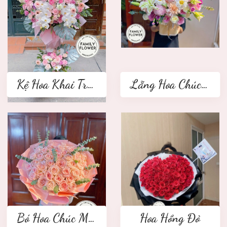
Kệ Hoa Khai Trương 2 tầng
Lẵng Hoa Chúc Mừng
Bó Hoa Chúc Mừng
Hoa Hồng Đỏ